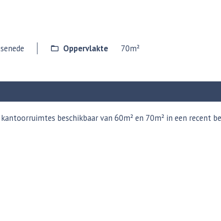
senede
Oppervlakte
70m²
ee kantoorruimtes beschikbaar van 60m² en 70m² in een recent be