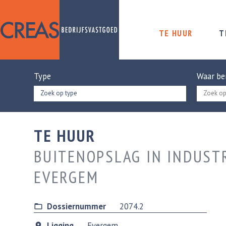
TE HUUR
T
Type
Waar be
Zoek op type
TE HUUR
BUITENOPSLAG IN INDUST
EVERGEM
Dossiernummer
2074.2
Ligging
Evergem