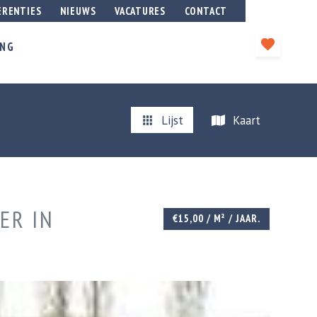
ERENTIES
NIEUWS
VACATURES
CONTACT
ING
Lijst
Kaart
ER IN
€15,00 / M² / JAAR.