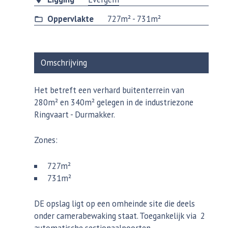
Oppervlakte
727m² - 731m²
Omschrijving
Het betreft een verhard buitenterrein van
280m² en 340m² gelegen in de industriezone
Ringvaart - Durmakker.
Zones:
727m²
731m²
DE opslag ligt op een omheinde site die deels
onder camerabewaking staat. Toegankelijk via 2
automatische sectionaalpoorten.