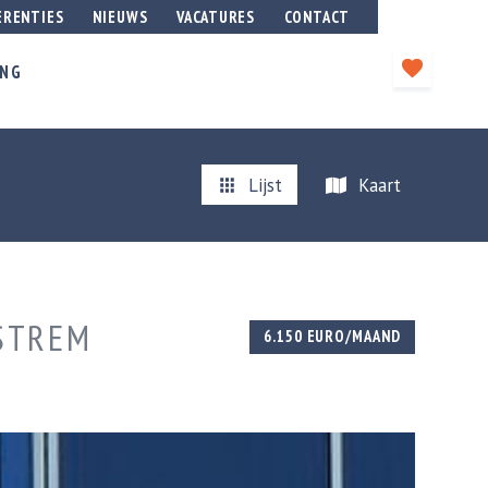
ERENTIES
NIEUWS
VACATURES
CONTACT
ING
Lijst
Kaart
ESTREM
6.150 EURO/MAAND