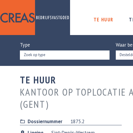
TE HUUR
T
Type
Waar be
Zoek op type
TE HUUR
KANTOOR OP TOPLOCATIE 
(GENT)
Dossiernummer
1875.2
Ligging
Sint-Denijs-Westrem