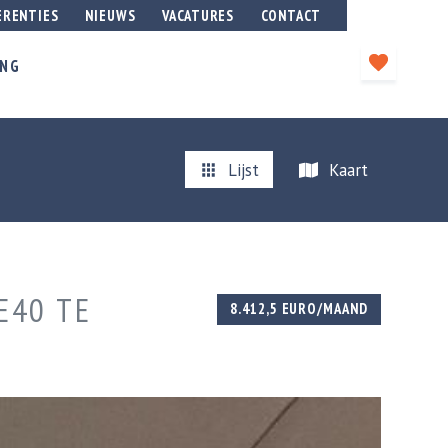
ERENTIES
NIEUWS
VACATURES
CONTACT
ING
Lijst
Kaart
E40 TE
8.412,5 EURO/MAAND