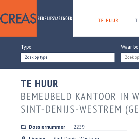
TE HUUR
T
Type
Waar be
Zoek op type
TE HUUR
BEMEUBELD KANTOOR IN WE
SINT-DENIJS-WESTREM (G
Dossiernummer
2239
Ligging
Sint-Denijs-Westrem