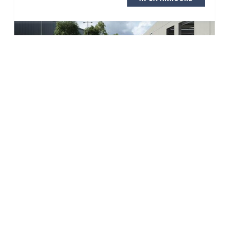
Wettelijke informatie
Omgevingsvergunning
In behandeling
Bestemming
Industriegebied
Voorkooprecht
Niet beschikbaar
Vrkv. vergunning
Niet beschikbaar