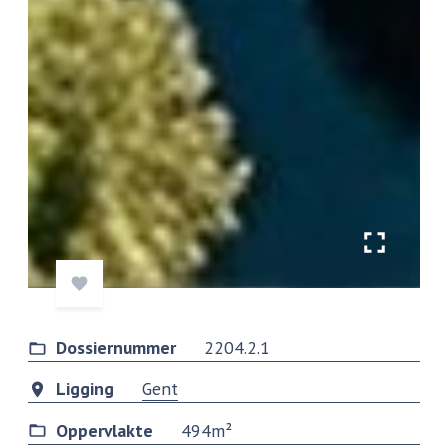
Dossiernummer
2204.2.1
Ligging
Gent
Oppervlakte
494m²