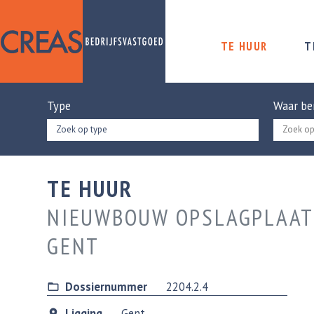
TE HUUR
T
Type
Waar be
Zoek op type
TE HUUR
NIEUWBOUW OPSLAGPLAATS
GENT
Dossiernummer
2204.2.4
Ligging
Gent