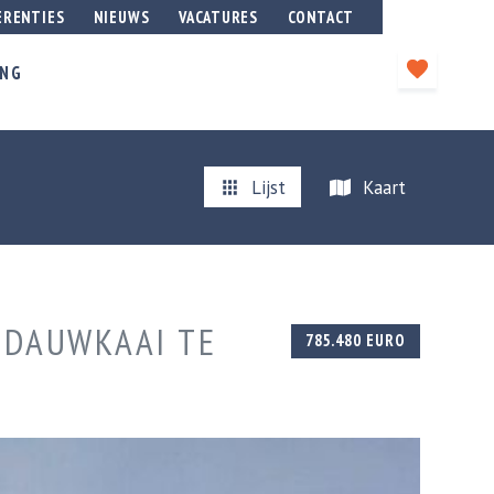
ERENTIES
NIEUWS
VACATURES
CONTACT
ING
Lijst
Kaart
EDAUWKAAI TE
785.480 EURO