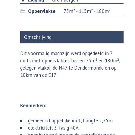
Oppervlakte
75m² - 115m² - 180m²
Omschrijving
Dit voormalig magazijn werd opgedeeld in 7
units met oppervlaktes tussen 75m² en 180m²,
gelegen vlakbij de N47 te Dendermonde en op
10km van de E17.
Kenmerken:
gemeenschappelijke inrit, hoogte 2,75m
elektriciteit 3-fasig 40A
openbare parking aan de voorzijde van de