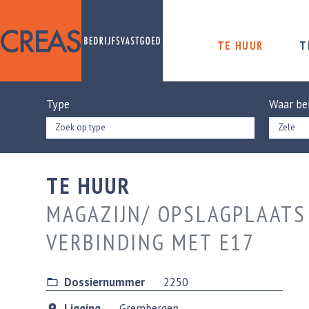
TE HUUR
T
Type
Waar be
Zoek op type
TE HUUR
MAGAZIJN/ OPSLAGPLAATS
VERBINDING MET E17
Dossiernummer
2250
Ligging
Grembergen