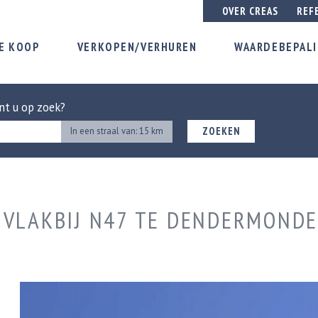
OVER CREAS
REF
E KOOP
VERKOPEN/VERHUREN
WAARDEBEPAL
nt u op zoek?
ZOEKEN
In een straal van: 15 km
 VLAKBIJ N47 TE DENDERMONDE