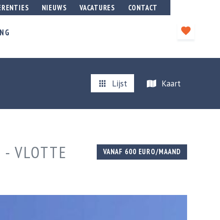
ERENTIES
NIEUWS
VACATURES
CONTACT
ING
Lijst
Kaart
 - VLOTTE
VANAF 600 EURO/MAAND