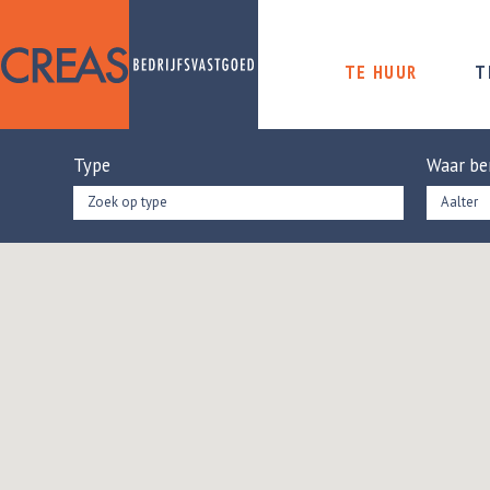
TE HUUR
T
Type
Waar be
Zoek op type