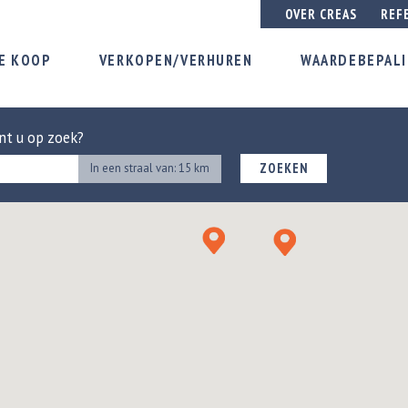
OVER CREAS
REF
E KOOP
VERKOPEN/VERHUREN
WAARDEBEPAL
nt u op zoek?
ZOEKEN
In een straal van: 15 km