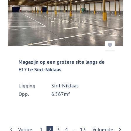
Magazijn op een grotere site langs de
E17 te Sint-Niklaas
Ligging
Sint-Niklaas
Opp.
6.567m²
Vorige
1
2
3
4
...
13
Volgende