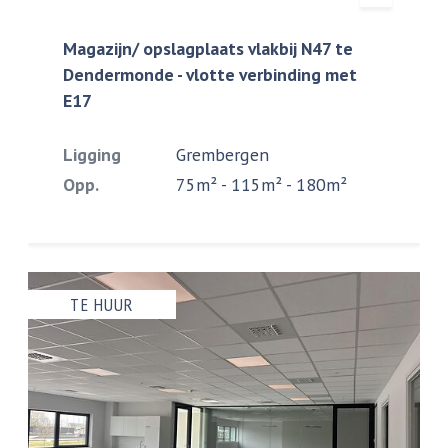
Magazijn/ opslagplaats vlakbij N47 te
Dendermonde - vlotte verbinding met
E17
Ligging
Grembergen
Opp.
75m² - 115m² - 180m²
TE HUUR