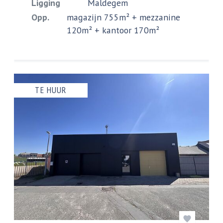
Ligging
Maldegem
Opp.
magazijn 755m² + mezzanine
120m² + kantoor 170m²
TE HUUR